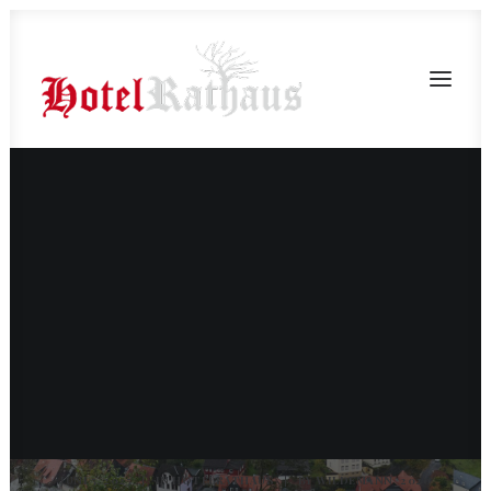
Buchen
Zimmer
Arrangements
Massage
Lindensaal
Gutschein
Ich war der
Kulturbeutel
JUNI 5, 2025
|
IN
HOTELRATHAUS
|
BY
WILDEMANN_2020